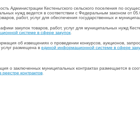
ость Администрации Кестеньгского сельского поселения по осущест
льных нужд ведется в соответствии с Федеральным законом от 05.
товаров, работ, услуг для обеспечения государственных и муниципа
афики закупок товаров, работ, услуг для муниципальных нужд Кес
ионной системе в сфере закупок
.
рмация об извещениях о проведении конкурсов, аукционов, запросо
 услуг размещена в
единой информационной системе в сфере зак
ия о заключенных муниципальных контрактах размещается в соот
в реестре контрактов
.