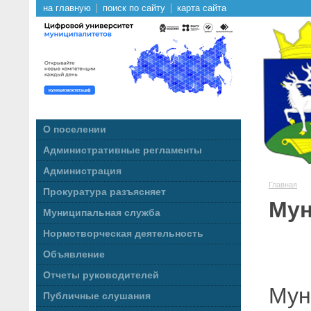
на главную
поиск по сайту
карта сайта
О поселении
Административные регламенты
Администрация
Главная
Прокуратура разъясняет
Мун
Муниципальная служба
Нормотворческая деятельность
Объявление
Отчеты руководителей
Мун
Публичные слушания