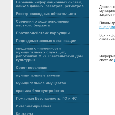
Перечень информационных систем,
банков данных, реестров, регистров
Деятельн
муниципа
Реестр расходных обязательств
закупок 
Сведения о ходе исполнения
Планы-гр
местного бюджета
информац
Противодействие коррупции
Вся инфо
оказание
Подведомственные организации
сведения о численности
муниципальных служащих,
Информац
работников МБУ «Кестеньгский Дом
системе
культуры»
Совет поселения
муниципальные закупки
муниципальное имущество
правила благоустройства
Пожарная Безопасность, ГО и ЧС
Интернет-приёмная
Контакты