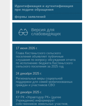
Идентификация и аутентификация
при подаче обращения
формы заявлений
Версия для
слабовидящих
17 июня 2026 г.
Глава Кестеньгского сельского
поселения объявляет публичные
слушания по вопросу обсуждения отчета
по исполнению бюджета Кестеньгского
сельского поселения за 2025 год
24 декабря 2025 г.
Региональные меры социальной
поддержки для семей мобилизованных
граждан и участников СВО
19 декабря 2025 г.
КУ РК «Управтодор РК» (далее
Учреждение) информирует
собственников земельных участков,