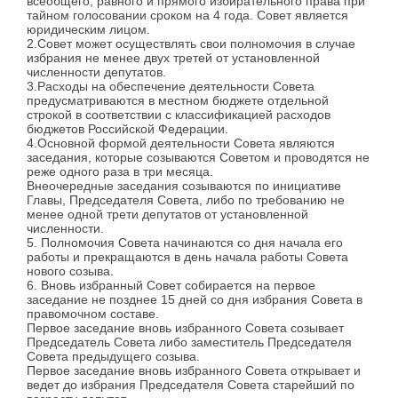
всеобщего, равного и прямого избирательного права при
тайном голосовании сроком на 4 года. Совет является
юридическим лицом.
2.Совет может осуществлять свои полномочия в случае
избрания не менее двух третей от установленной
численности депутатов.
3.Расходы на обеспечение деятельности Совета
предусматриваются в местном бюджете отдельной
строкой в соответствии с классификацией расходов
бюджетов Российской Федерации.
4.Основной формой деятельности Совета являются
заседания, которые созываются Советом и проводятся не
реже одного раза в три месяца.
Внеочередные заседания созываются по инициативе
Главы, Председателя Совета, либо по требованию не
менее одной трети депутатов от установленной
численности.
5. Полномочия Совета начинаются со дня начала его
работы и прекращаются в день начала работы Совета
нового созыва.
6. Вновь избранный Совет собирается на первое
заседание не позднее 15 дней со дня избрания Совета в
правомочном составе.
Первое заседание вновь избранного Совета созывает
Председатель Совета либо заместитель Председателя
Совета предыдущего созыва.
Первое заседание вновь избранного Совета открывает и
ведет до избрания Председателя Совета старейший по