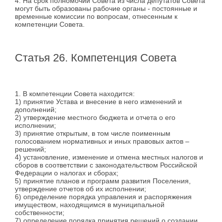
4. На срок полномочий Совета из числа депутатов Совета
могут быть образованы рабочие органы - постоянные и
временные комиссии по вопросам, отнесенным к
компетенции Совета.
Статья 26. Компетенция Совета
1. В компетенции Совета находится:
1) принятие Устава и внесение в него изменений и
дополнений;
2) утверждение местного бюджета и отчета о его
исполнении;
3) принятие открытым, в том числе поименным
голосованием нормативных и иных правовых актов –
решений;
4) установление, изменение и отмена местных налогов и
сборов в соответствии с законодательством Российской
Федерации о налогах и сборах;
5) принятие планов и программ развития Поселения,
утверждение отчетов об их исполнении;
6) определение порядка управления и распоряжения
имуществом, находящимся в муниципальной
собственности;
7) определение порядка принятия решений о создании,