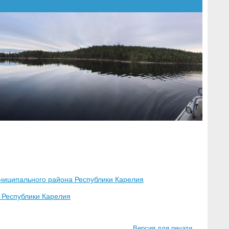
униципального района Республики Карелия
а Республики Карелия
Версия для печати