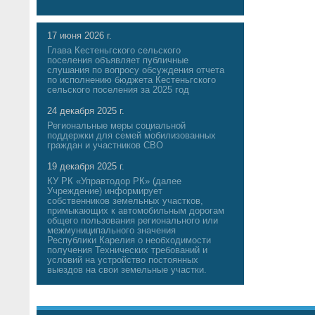
17 июня 2026 г.
Глава Кестеньгского сельского
поселения объявляет публичные
слушания по вопросу обсуждения отчета
по исполнению бюджета Кестеньгского
сельского поселения за 2025 год
24 декабря 2025 г.
Региональные меры социальной
поддержки для семей мобилизованных
граждан и участников СВО
19 декабря 2025 г.
КУ РК «Управтодор РК» (далее
Учреждение) информирует
собственников земельных участков,
примыкающих к автомобильным дорогам
общего пользования регионального или
межмуниципального значения
Республики Карелия о необходимости
получения Технических требований и
условий на устройство постоянных
выездов на свои земельные участки.