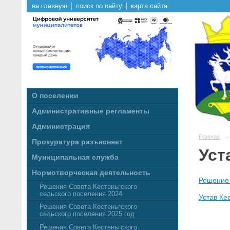
на главную
поиск по сайту
карта сайта
О поселении
Административные регламенты
Администрация
Главная
→
Прокуратура разъясняет
Уст
Муниципальная служба
Нормотворческая деятельность
Решение 
Решения Совета Кестеньгского
сельского поселения 2024
Устав Ке
Решения Совета Кестеньгского
сельского поселения 2025 год
Решения Совета Кестеньгского