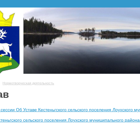
Нормотворческая деятельность
ав
сессии Об Уставе Кестеньгского сельского поселения Лоухского м
стеньгского сельского поселения Лоухского муниципального район