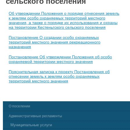
сельского поселения
Об утверждении Положения о порядке отнесения земель
к землям особо охраняемых территорий местного
значения, а также о порядке их использования и охраны
на территории Кестеньгского сельского поселения
Постановление О создании особо охраняемых
территорий местного значения рекреационного
назначения
Постановление Об утверждении Положения об особо
охраняемой территории местного значения
Пояснительная записка к проекту Постановления об
отнесении земель к землям особо охраняемых
территорий местного значения
О поселении
Административные регламенты
Муниципальные услуги