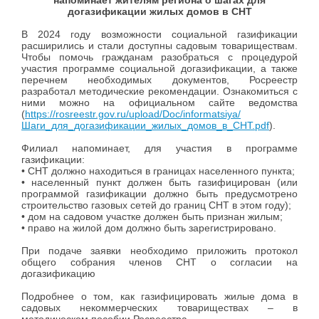
напоминает жителям региона о шагах для
догазификации
жилых домов в СНТ
В 2024 году возможности социальной газификации
расширились и стали доступны садовым товариществам.
Чтобы помочь гражданам разобраться с процедурой
участия программе социальной догазификации, а также
перечнем необходимых документов, Росреестр
разработал методические рекомендации. Ознакомиться с
ними можно на официальном сайте ведомства
(
https://rosreestr.gov.ru/upload/Doc/informatsiya/
Шаги_для_догазификации_жилых_домов_в_СНТ.pdf
).
Филиал напоминает, для участия в программе
газификации:
• СНТ должно находиться в границах населенного пункта;
• населенный пункт должен быть газифицирован (или
программой газификации должно быть предусмотрено
строительство газовых сетей до границ СНТ в этом году);
• дом на садовом участке должен быть признан жилым;
• право на жилой дом должно быть зарегистрировано.
При подаче заявки необходимо приложить протокол
общего собрания членов СНТ о согласии на
догазификацию
Подробнее о том, как газифицировать жилые дома в
садовых некоммерческих товариществах – в