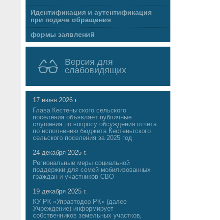
Идентификация и аутентификация
при подаче обращения
формы заявлений
Версия для
слабовидящих
17 июня 2026 г.
Глава Кестеньгского сельского
поселения объявляет публичные
слушания по вопросу обсуждения отчета
по исполнению бюджета Кестеньгского
сельского поселения за 2025 год
24 декабря 2025 г.
Региональные меры социальной
поддержки для семей мобилизованных
граждан и участников СВО
19 декабря 2025 г.
КУ РК «Управтодор РК» (далее
Учреждение) информирует
собственников земельных участков,