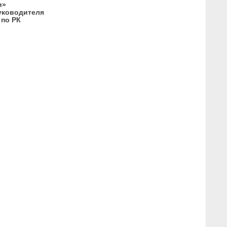
и»
уководителя
 по РК