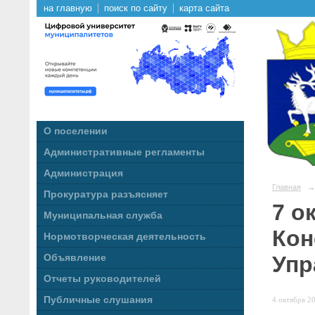
на главную
поиск по сайту
карта сайта
О поселении
Административные регламенты
Администрация
Главная
→
Прокуратура разъясняет
7 о
Муниципальная служба
Кон
Нормотворческая деятельность
Упр
Объявление
Отчеты руководителей
Публичные слушания
4 октября 20