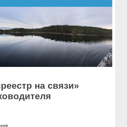
среестр на связи»
ководителя
асов