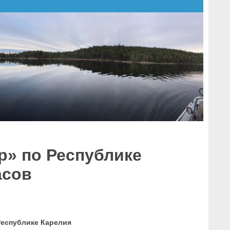
р» по Республике
асов
Республике Карелия