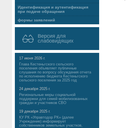
Идентификация и аутентификация
при подаче обращения
формы заявлений
Версия для
слабовидящих
17 июня 2026 г.
Глава Кестеньгского сельского
поселения объявляет публичные
слушания по вопросу обсуждения отчета
по исполнению бюджета Кестеньгского
сельского поселения за 2025 год
24 декабря 2025 г.
Региональные меры социальной
поддержки для семей мобилизованных
граждан и участников СВО
19 декабря 2025 г.
КУ РК «Управтодор РК» (далее
Учреждение) информирует
собственников земельных участков,