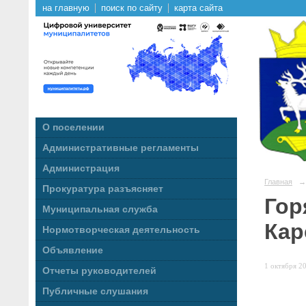
на главную
поиск по сайту
карта сайта
О поселении
Административные регламенты
Администрация
Главная
→
Прокуратура разъясняет
Гор
Муниципальная служба
Кар
Нормотворческая деятельность
Объявление
1 октября 20
Отчеты руководителей
Публичные слушания