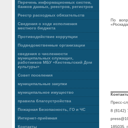
Перечень информационных систем,
банков данных, реестров, регистров
Реестр расходных обязательств
По вопр
Сведения о ходе исполнения
«Роскада
местного бюджета
Противодействие коррупции
Подведомственные организации
сведения о численности
муниципальных служащих,
работников МБУ «Кестеньгский Дом
культуры»
Совет поселения
муниципальные закупки
муниципальное имущество
Контакт
правила благоустройства
Пресс-сл
Пожарная Безопасность, ГО и ЧС
8 (8142) 
Интернет-приёмная
press@10
Контакты
185035, г