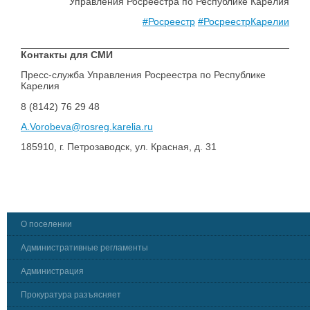
Управления Росреестра по Республике Карелия
#Росреестр
#РосреестрКарелии
Контакты для СМИ
Пресс-служба Управления Росреестра по Республике
Карелия
8 (8142) 76 29 48
A.Vorobeva@rosreg.karelia.ru
185910, г. Петрозаводск, ул. Красная, д. 31
О поселении
Административные регламенты
Администрация
Прокуратура разъясняет