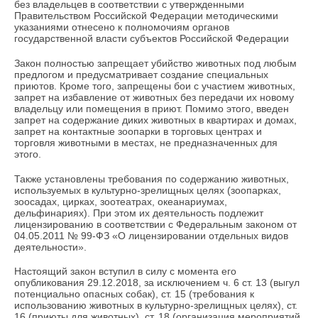
без владельцев в соответствии с утвержденными
Правительством Российской Федерации методическими
указаниями отнесено к полномочиям органов
государственной власти субъектов Российской Федерации
Закон полностью запрещает убийство животных под любым
предлогом и предусматривает создание специальных
приютов. Кроме того, запрещены бои с участием животных,
запрет на избавление от животных без передачи их новому
владельцу или помещения в приют. Помимо этого, введен
запрет на содержание диких животных в квартирах и домах,
запрет на контактные зоопарки в торговых центрах и
торговля животными в местах, не предназначенных для
этого.
Также установлены требования по содержанию животных,
используемых в культурно-зрелищных целях (зоопарках,
зоосадах, цирках, зоотеатрах, океанариумах,
дельфинариях). При этом их деятельность подлежит
лицензированию в соответствии с Федеральным законом от
04.05.2011 № 99-ФЗ «О лицензировании отдельных видов
деятельности».
Настоящий закон вступил в силу с момента его
опубликования 29.12.2018, за исключением ч. 6 ст. 13 (выгул
потенциально опасных собак), ст. 15 (требования к
использованию животных в культурно-зрелищных целях), ст.
16 (приюты для животных), ст. 18 (организация мероприятий