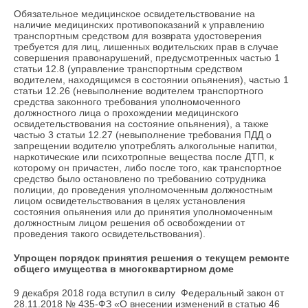
Обязательное медицинское освидетельствование на
наличие медицинских противопоказаний к управлению
транспортным средством для возврата удостоверения
требуется для лиц, лишенных водительских прав в случае
совершения правонарушений, предусмотренных частью 1
статьи 12.8 (управление транспортным средством
водителем, находящимся в состоянии опьянения), частью 1
статьи 12.26 (невыполнение водителем транспортного
средства законного требования уполномоченного
должностного лица о прохождении медицинского
освидетельствования на состояние опьянения), а также
частью 3 статьи 12.27 (невыполнение требования ПДД о
запрещении водителю употреблять алкогольные напитки,
наркотические или психотропные вещества после ДТП, к
которому он причастен, либо после того, как транспортное
средство было остановлено по требованию сотрудника
полиции, до проведения уполномоченным должностным
лицом освидетельствования в целях установления
состояния опьянения или до принятия уполномоченным
должностным лицом решения об освобождении от
проведения такого освидетельствования).
Упрощен порядок принятия решения о текущем ремонте
общего имущества в многоквартирном доме
9 декабря 2018 года вступил в силу Федеральный закон от
28.11.2018 № 435-ФЗ «О внесении изменений в статью 46