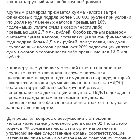
составить крупный или особо крупный размер.
Крупным размером признается сумма налогов за три
финансовых года подряд более 900 000 рублей при условии,
что доля неуплаченных налогов превышает 10%
подлежащих уплате сумм в совокупности либо
превышающая 2,7 млн. рублей. Особо крупным размером
считается сумма налогов, составляющая за три финансовых
года подряд более 4,5 млн рублей, при условии, что доля
неуплаченных налогов превышает 20% подлежащих уплате
сумм налогов в совокупности либо превышающая 13,5 млн
рублей.
К примеру, наступление уголовной ответственности при
неуплате налогов возможно в случае получения
гражданином дохода от сдачи имущества в аренду, который
незадекларирован и сумма исчисленного налога (НДФЛ)
составила крупный или особо крупный размер;
непредставление декларации и неуплата НДФЛ с доходов от
продажи гражданином недвижимого имущества,
находившегося в собственности менее трех лет; получение
зарплаты «в конверте».
Для решения вопроса о возбуждении в отношении
налогоплательщика уголовного дела статья 32 Налогового
кодекса РФ обязывает налоговый орган направлять в
уполномоченные следственные органы соответствующие
материалы при наличии одновременно следующих условий: