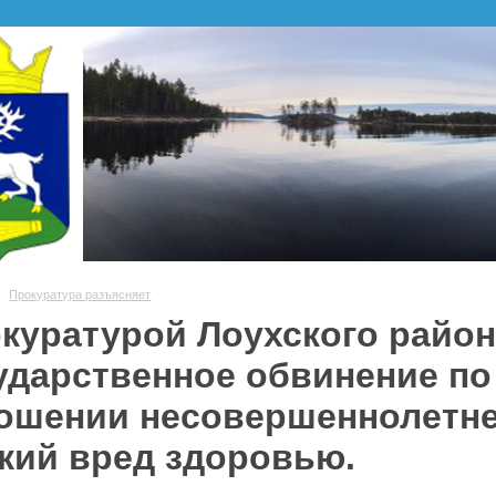
Прокуратура разъясняет
куратурой Лоухского райо
ударственное обвинение по
ошении несовершеннолетне
кий вред здоровью.