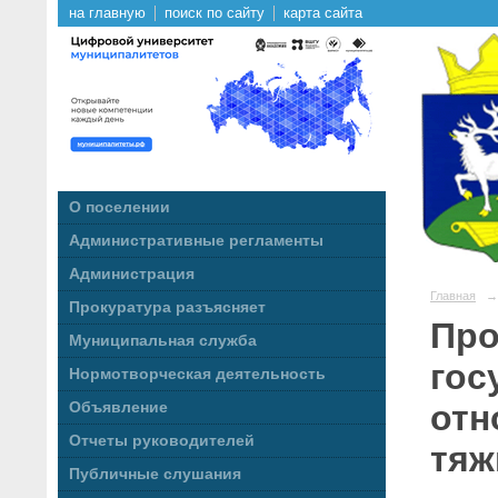
на главную
поиск по сайту
карта сайта
О поселении
Административные регламенты
Администрация
Главная
→
Прокуратура разъясняет
Про
Муниципальная служба
гос
Нормотворческая деятельность
отн
Объявление
Отчеты руководителей
тяж
Публичные слушания