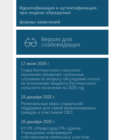
Идентификация и аутентификация
при подаче обращения
формы заявлений
Версия для
слабовидящих
17 июня 2026 г.
Глава Кестеньгского сельского
поселения объявляет публичные
слушания по вопросу обсуждения отчета
по исполнению бюджета Кестеньгского
сельского поселения за 2025 год
24 декабря 2025 г.
Региональные меры социальной
поддержки для семей мобилизованных
граждан и участников СВО
19 декабря 2025 г.
КУ РК «Управтодор РК» (далее
Учреждение) информирует
собственников земельных участков,