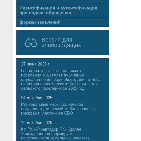
Идентификация и аутентификация
при подаче обращения
формы заявлений
Версия для
слабовидящих
17 июня 2026 г.
Глава Кестеньгского сельского
поселения объявляет публичные
слушания по вопросу обсуждения отчета
по исполнению бюджета Кестеньгского
сельского поселения за 2025 год
24 декабря 2025 г.
Региональные меры социальной
поддержки для семей мобилизованных
граждан и участников СВО
19 декабря 2025 г.
КУ РК «Управтодор РК» (далее
Учреждение) информирует
собственников земельных участков,