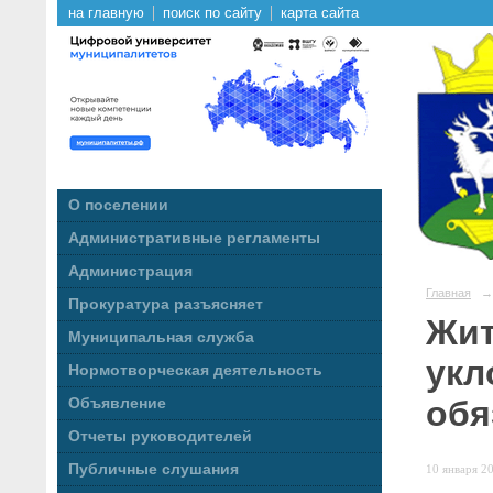
на главную
поиск по сайту
карта сайта
О поселении
Административные регламенты
Администрация
Главная
→
Прокуратура разъясняет
Жит
Муниципальная служба
укл
Нормотворческая деятельность
обя
Объявление
Отчеты руководителей
Публичные слушания
10 января 20