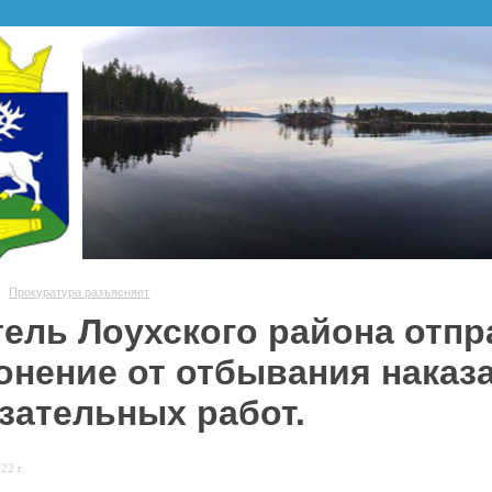
Прокуратура разъясняет
ель Лоухского района отпр
онение от отбывания наказ
зательных работ.
22 г.