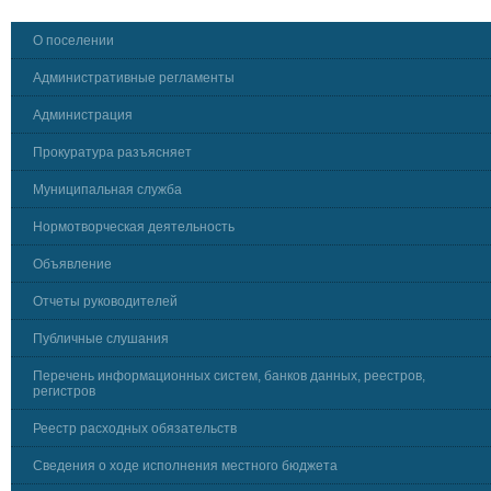
О поселении
Административные регламенты
Администрация
Прокуратура разъясняет
Муниципальная служба
Нормотворческая деятельность
Объявление
Отчеты руководителей
Публичные слушания
Перечень информационных систем, банков данных, реестров,
регистров
Реестр расходных обязательств
Сведения о ходе исполнения местного бюджета