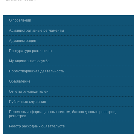
О поселении
Административные регламенты
Администрация
Прокуратура разъясняет
Муниципальная служба
Нормотворческая деятельность
Объявление
Отчеты руководителей
Публичные слушания
Перечень информационных систем, банков данных, реестров,
регистров
Реестр расходных обязательств