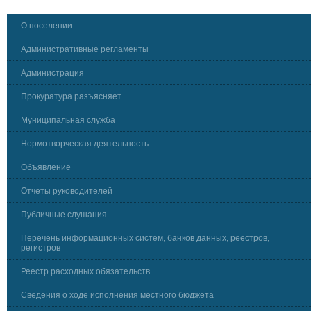
О поселении
Административные регламенты
Администрация
Прокуратура разъясняет
Муниципальная служба
Нормотворческая деятельность
Объявление
Отчеты руководителей
Публичные слушания
Перечень информационных систем, банков данных, реестров,
регистров
Реестр расходных обязательств
Сведения о ходе исполнения местного бюджета