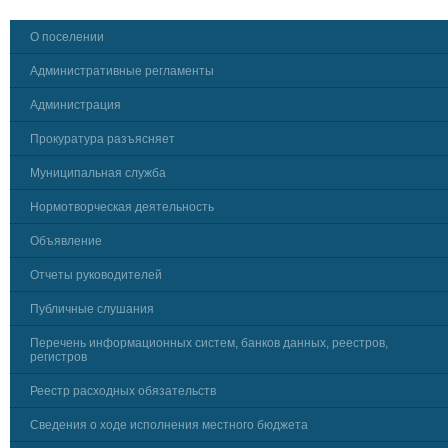
О поселении
Административные регламенты
Администрация
Прокуратура разъясняет
Муниципальная служба
Нормотворческая деятельность
Объявление
Отчеты руководителей
Публичные слушания
Перечень информационных систем, банков данных, реестров,
регистров
Реестр расходных обязательств
Сведения о ходе исполнения местного бюджета