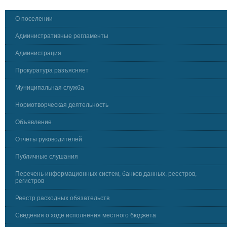
О поселении
Административные регламенты
Администрация
Прокуратура разъясняет
Муниципальная служба
Нормотворческая деятельность
Объявление
Отчеты руководителей
Публичные слушания
Перечень информационных систем, банков данных, реестров,
регистров
Реестр расходных обязательств
Сведения о ходе исполнения местного бюджета