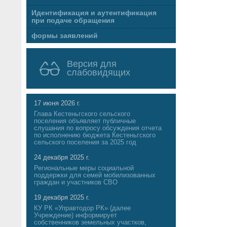
Идентификация и аутентификация
при подаче обращения
формы заявлений
Версия для
слабовидящих
17 июня 2026 г.
Глава Кестеньгского сельского
поселения объявляет публичные
слушания по вопросу обсуждения отчета
по исполнению бюджета Кестеньгского
сельского поселения за 2025 год
24 декабря 2025 г.
Региональные меры социальной
поддержки для семей мобилизованных
граждан и участников СВО
19 декабря 2025 г.
КУ РК «Управтодор РК» (далее
Учреждение) информирует
собственников земельных участков,