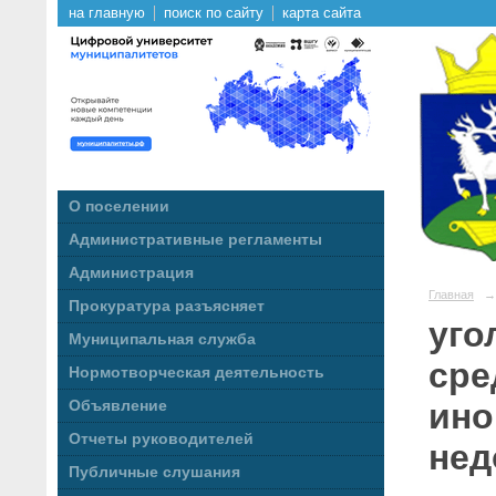
на главную
поиск по сайту
карта сайта
О поселении
Административные регламенты
Администрация
Главная
→
Прокуратура разъясняет
уго
Муниципальная служба
сре
Нормотворческая деятельность
ино
Объявление
Отчеты руководителей
нед
Публичные слушания