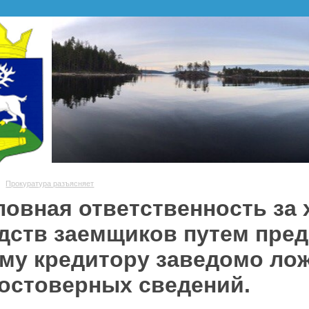
Прокуратура разъясняет
ловная ответственность за
дств заемщиков путем пред
му кредитору заведомо лож
остоверных сведений.