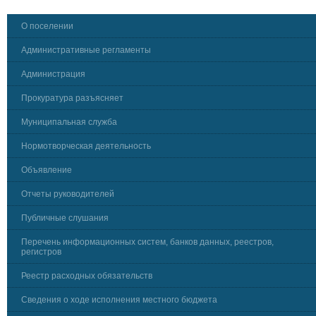
О поселении
Административные регламенты
Администрация
Прокуратура разъясняет
Муниципальная служба
Нормотворческая деятельность
Объявление
Отчеты руководителей
Публичные слушания
Перечень информационных систем, банков данных, реестров,
регистров
Реестр расходных обязательств
Сведения о ходе исполнения местного бюджета