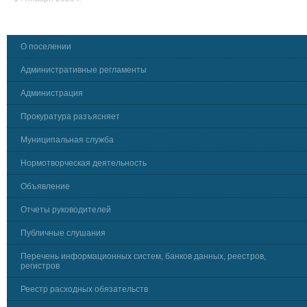
О поселении
Административные регламенты
Администрация
Прокуратура разъясняет
Муниципальная служба
Нормотворческая деятельность
Объявление
Отчеты руководителей
Публичные слушания
Перечень информационных систем, банков данных, реестров,
регистров
Реестр расходных обязательств