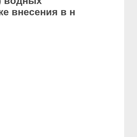
) водных
же внесения в н