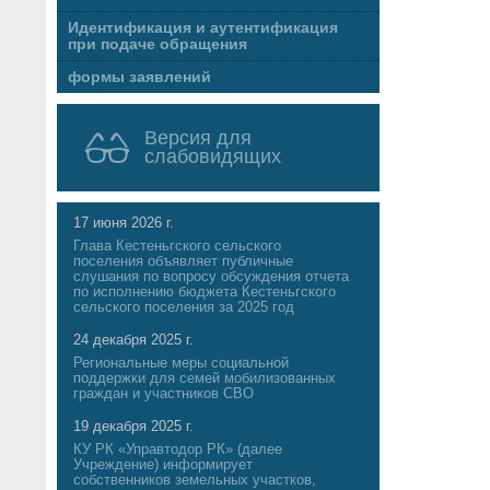
Идентификация и аутентификация
при подаче обращения
формы заявлений
Версия для
слабовидящих
17 июня 2026 г.
Глава Кестеньгского сельского
поселения объявляет публичные
слушания по вопросу обсуждения отчета
по исполнению бюджета Кестеньгского
сельского поселения за 2025 год
24 декабря 2025 г.
Региональные меры социальной
поддержки для семей мобилизованных
граждан и участников СВО
19 декабря 2025 г.
КУ РК «Управтодор РК» (далее
Учреждение) информирует
собственников земельных участков,