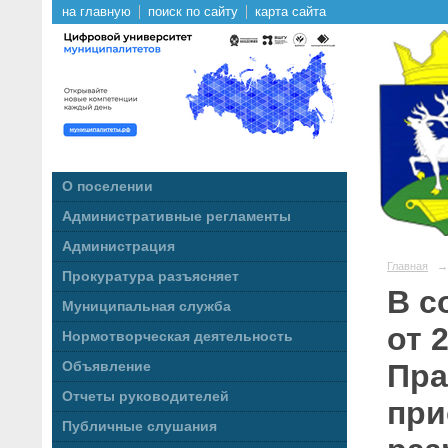
на главную
поиск по сайту
карта сайта
О поселении
Административные регламенты
Администрация
Главная
→
Прокуратура разъясняет
В с
Муниципальная служба
от 
Нормотворческая деятельность
Пра
Объявление
Отчеты руководителей
при
Публичные слушания