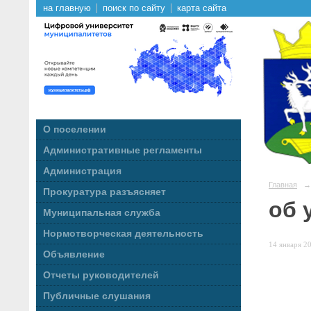
на главную
поиск по сайту
карта сайта
О поселении
Административные регламенты
Администрация
Главная
→
Прокуратура разъясняет
об 
Муниципальная служба
Нормотворческая деятельность
14 января 20
Объявление
Отчеты руководителей
Публичные слушания