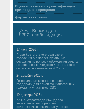
Идентификация и аутентификация
при подаче обращения
формы заявлений
Версия для
слабовидящих
17 июня 2026 г.
Глава Кестеньгского сельского
поселения объявляет публичные
слушания по вопросу обсуждения отчета
по исполнению бюджета Кестеньгского
сельского поселения за 2025 год
24 декабря 2025 г.
Региональные меры социальной
поддержки для семей мобилизованных
граждан и участников СВО
19 декабря 2025 г.
КУ РК «Управтодор РК» (далее
Учреждение) информирует
собственников земельных участков,