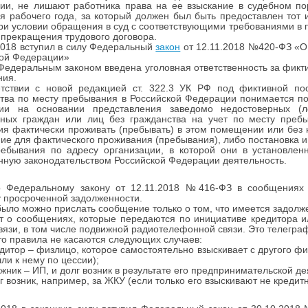
нии, не лишают работника права на ее взыскание в судебном п
я рабочего года, за который должен был быть предоставлен тот 
при условии обращения в суд с соответствующими требованиями в 
прекращения трудового договора.
2018 вступил в силу Федеральный
закон
от 12.11.2018 №420-ФЗ «О 
кой Федерации»
едеральным законом введена уголовная ответственность за фикти
ния.
етствии с новой редакцией ст. 322.3 УК РФ под фиктивной по
тва по месту пребывания в Российской Федерации понимается пос
ии на основании представления заведомо недостоверных (л
нных граждан или лиц без гражданства на учет по месту пре
я фактически проживать (пребывать) в этом помещении или без
е для фактического проживания (пребывания), либо постановка ин
ребывания по адресу организации, в которой они в установле
ную законодательством Российской Федерации деятельность.
о Федеральному закону от 12.11.2018 №416-ФЗ в сообщениях
у просроченной задолженности.
ыло можно прислать сообщение только о том, что имеется задолж
т о сообщениях, которые передаются по инициативе кредитора ил
вязи, в том числе подвижной радиотелефонной связи. Это телегра
то правила не касаются следующих случаев:
ор – физлицо, которое самостоятельно взыскивает с другого физл
ли к нему по цессии);
к – ИП, и долг возник в результате его предпринимательской де
озник, например, за ЖКУ (если только его взыскивают не кредитн