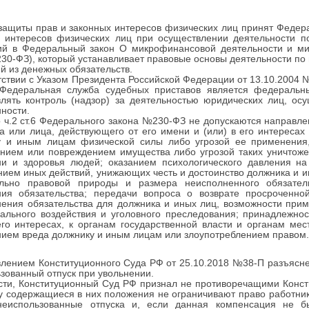
защиты прав и законных интересов физических лиц принят Федер
х интересов физических лиц при осуществлении деятельности п
ий в Федеральный закон О микрофинансовой деятельности и м
30-ФЗ), который устанавливает правовые основы деятельности по 
й из денежных обязательств.
тствии с Указом Президента Российской Федерации от 13.10.2004 
едеральная служба судебных приставов является федеральны
лять контроль (надзор) за деятельностью юридических лиц, ос
ности.
 ч.2 ст.6 Федерального закона №230-ФЗ не допускаются направле
а или лица, действующего от его имени и (или) в его интересах
у и иным лицам физической силы либо угрозой ее применения,
ением или повреждением имущества либо угрозой таких уничтож
ни и здоровья людей; оказанием психологического давления н
ием иных действий, унижающих честь и достоинство должника и и
ельно правовой природы и размера неисполненного обязател
ния обязательства; передачи вопроса о возврате просроченно
ения обязательства для должника и иных лиц, возможности прим
ального воздействия и уголовного преследования; принадлежно
его интересах, к органам государственной власти и органам м
ием вреда должнику и иным лицам или злоупотреблением правом.
лением Конституционного Суда РФ от 25.10.2018 №38-П разъясн
зованный отпуск при увольнении.
сти, Конституционный Суд РФ признал не противоречащими Констит
у содержащиеся в них положения не ограничивают право работни
неиспользованные отпуска и, если данная компенсация не б