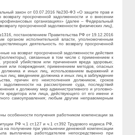
альный закон от 03.07.2016 №230-ФЗ «О защите прав и
о возврату просроченной задолженности и о внесении
икрофинансовых организациях» (далее – Федеральный
возврату просроченной задолженности физических лиц),
№1316, постановлением Правительства РФ от 19.12.2016
м органом исполнительной власти, уполномоченным
уществляющих деятельность по возврату просроченной
нные на возврат просроченной задолженности действия
 (коллекторы), связанные в том числе с применением к
 угрозой убийством или причинения вреда здоровью;
ения или повреждения; применением методов, опасных
а должника и иных лиц, использованием выражений и
ных лиц; введением должника и иных лиц в заблуждение
ьства, причин его неисполнения должником, сроков
й задолженности на рассмотрение суда, последствий
енения к должнику мер административного и уголовно-
сти кредитора или лица, действующего от его имени и
естного самоуправления; любым другим неправомерным
ены особенности получения работником компенсации за
уции РФ ч.1 ст.127 и ч.1 ст.392 Трудового кодекса РФ,
ка на получение при увольнении денежной компенсации
ыла выплачена работодателем непосредственно при