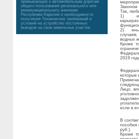
примыкающих к автомобильным дорогам
мероприя
общего пользования регионального или
Законом 
межмуниципального значения
Так, люб
Республики Карелия о необходимости
1) испо
получения Технических требований и
карьера
условий на устройство постоянных
функцион
выездов на свои земельные участки.
2) иных 
случаев,
водных ж
Кроме то
ограниче
Федераль
2019 год
Федерал
которые 
Примеча
следующ
Лицо, вп
уголовн
задолже
уплатил
если в е
В соотве
пособия 
руб.).
Кроме т
возраста