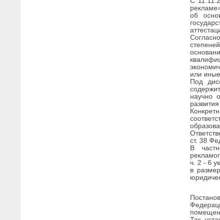
С 11.11.
рекламе»
об осно
государ
аттестац
Согласн
степеней
основан
квалифи
экономич
или иные
Под дис
содержи
научно 
развития
Конкрет
соответ
образова
Ответств
ст. 38 Ф
В частн
рекламоп
ч. 2 - 6 
в размер
юридичес
Постано
Федерац
помещени
Так, уст