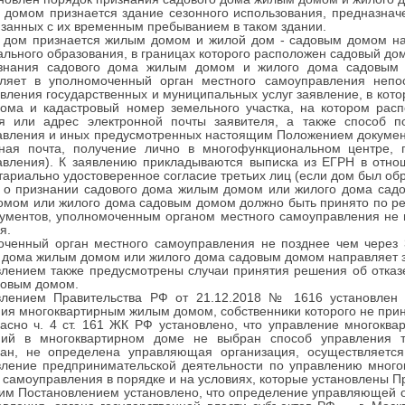
домом признается здание сезонного использования, предназнач
язанных с их временным пребыванием в таком здании.
 дом признается жилым домом и жилой дом - садовым домом на
льного образования, в границах которого расположен садовый до
знания садового дома жилым домом и жилого дома садовым 
вляет в уполномоченный орган местного самоуправления непо
вления государственных и муниципальных услуг заявление, в кот
дома и кадастровый номер земельного участка, на котором рас
ля или адрес электронной почты заявителя, а также способ 
вления и иных предусмотренных настоящим Положением документ
нная почта, получение лично в многофункциональном центре,
авления). К заявлению прикладываются выписка из ЕГРН в отно
тариально удостоверенное согласие третьих лиц (если дом был об
 о признании садового дома жилым домом или жилого дома садо
мом или жилого дома садовым домом должно быть принято по ре
ументов, уполномоченным органом местного самоуправления не 
я.
оченный орган местного самоуправления не позднее чем через 
 дома жилым домом или жилого дома садовым домом направляет 
лением также предусмотрены случаи принятия решения об отказ
довым домом.
влением Правительства РФ от 21.12.2018 № 1616 установлен
ия многоквартирным жилым домом, собственники которого не при
ласно ч. 4 ст. 161 ЖК РФ установлено, что управление многокв
ий в многоквартирном доме не выбран способ управления 
ван, не определена управляющая организация, осуществляет
вление предпринимательской деятельности по управлению мног
 самоуправления в порядке и на условиях, которые установлены П
м Постановлением установлено, что определение управляющей о