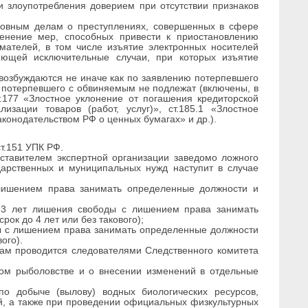
злоупотребления доверием при отсутствии признаков
оловным делам о преступлениях, совершенных в сфере
менение мер, способных привести к приостановлению
мателей, в том числе изъятие электронных носителей
ющей исключительные случаи, при которых изъятие
возбуждаются не иначе как по заявлению потерпевшего
 потерпевшего с обвиняемым не подлежат (включены, в
т.177 «Злостное уклонение от погашения кредиторской
изации товаров (работ, услуг)», ст.185.1 «Злостное
конодательством РФ о ценных бумагах» и др.).
т.151 УПК РФ.
дставителем экспертной организации заведомо ложного
ударственных и муниципальных нужд наступит в случае
шением права занимать определенные должности и
 лет лишения свободы с лишением права занимать
ок до 4 лет или без такового);
 с лишением права занимать определенные должности
ого).
лам проводится следователями Следственного комитета
м рыболовстве и о внесении изменений в отдельные
по добыче (вылову) водных биологических ресурсов,
й, а также при проведении официальных физкультурных