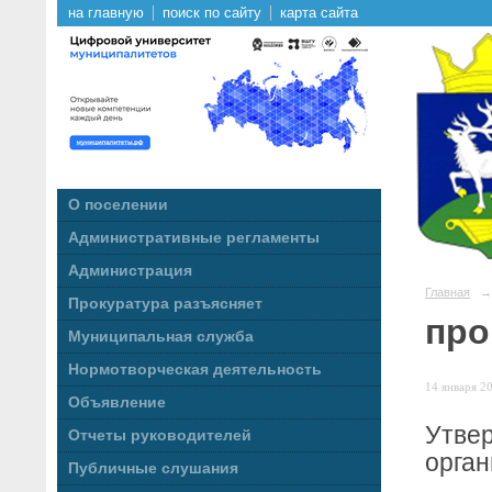
на главную
поиск по сайту
карта сайта
О поселении
Административные регламенты
Администрация
Главная
→
Прокуратура разъясняет
про
Муниципальная служба
Нормотворческая деятельность
14 января 20
Объявление
Утвер
Отчеты руководителей
орган
Публичные слушания