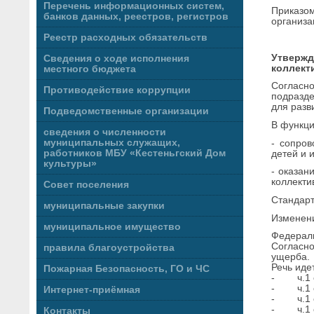
Перечень информационных систем,
Приказо
банков данных, реестров, регистров
организа
Реестр расходных обязательств
Утверж
Сведения о ходе исполнения
коллект
местного бюджета
Согласн
Противодействие коррупции
подразде
для разв
Подведомственные организации
В функци
сведения о численности
муниципальных служащих,
- сопров
работников МБУ «Кестеньгский Дом
детей и 
культуры»
- оказан
коллекти
Совет поселения
Стандарт
муниципальные закупки
Изменени
муниципальное имущество
Федераль
Согласн
правила благоустройства
ущерба.
Речь иде
Пожарная Безопасность, ГО и ЧС
- ч.1 ст
- ч.1 ст
Интернет-приёмная
- ч.1 ст
- ч.1 ст
Контакты