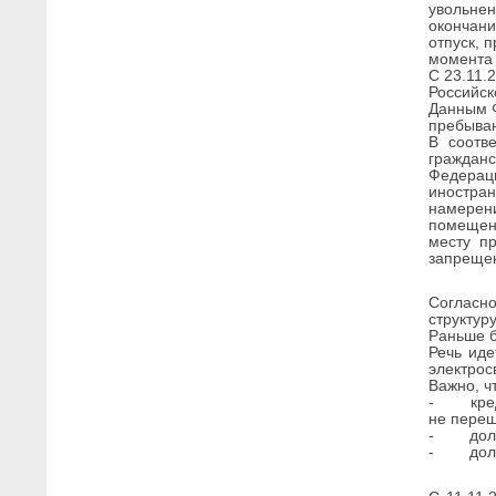
увольне
окончани
отпуск, 
момента 
С 23.11.
Российс
Данным Ф
пребыва
В соотв
гражданс
Федерац
иностра
намерени
помещени
месту п
запрещен
Согласн
структур
Раньше б
Речь иде
электрос
Важно, ч
- кредит
не переш
- должни
- долг в