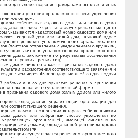
енное для удовлетворения гражданами бытовых и иных
 основании решения органа местного самоуправления
м или жилой дом.
домом собственник садового дома или жилого дома
средственно либо через многофункциональный центр
ором указываются кадастровый номер садового дома или
положен садовый дом или жилой дом, почтовый адрес
получения решения уполномоченного органа местного
ов (почтовое отправление с уведомлением о вручении,
 получение лично в уполномоченном органе местного
шении дома, заключение по результатам обследования
ременен правами третьих лиц).
вым домом либо об отказе в признании садового дома
зультатам рассмотрения соответствующего заявления и
позднее чем через 45 календарных дней со дня подачи
3 рабочих дня со дня принятия решения о признании
заявителю решение по установленной форме.
е в признании садового дома жилым домом или жилого
 порядок определения управляющей организации для
няли соответствующего решения.
артирным домом, в отношении которого собственниками
таким домом или выбранный способ управления не
ся управляющей организацией, имеющей лицензию на
оквартирными домами, определенной решением органа
равительством РФ.
рганизации осуществляется решением органа местного