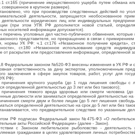
т.165 (причинение имущественного ущерба путем обмана или 
 совершенное в крупном размере).
тановлено, что при производстве следственных действий по уг
нимательской деятельности, запрещается необоснованное при
й деятельности юридических лиц или индивидуальных предприни
ции (при этом УПК РФ дополняется новой статьей, определя
ных носителей информации допускается).
 перечень уголовных дел частно-публичного обвинения, которые 
законного представителя, но прекращению в связи с примирением
и, нормы УК РФ: ч.1 ст.176 «Незаконное получение кредита», с
ности», ст.180 «Незаконное использование средств индивидуал
е от раскрытия или предоставления информации, определенной за
18 Федеральным законом №520-ФЗ внесены изменения в УК РФ и с
ловная ответственность за дачу экспертом, уполномоченным пре
ого заключения в сфере закупок товаров, работ, услуг для гос
 УК РФ):
нения крупного ущерба (до 1 года лишения свободы с ли
ся определенной деятельностью до 3 лет или без такового);
нения тяжкого вреда здоровью или смерти человека (до 3
нные должности или заниматься определенной деятельностью на ср
нения смерти двум и более лицам (до 5 лет лишения свободы
маться определенной деятельностью на срок до 5 лет или без таков
танавливается, что предварительное следствие по указанным де
нтом РФ подписан Федеральный закон №475-ФЗ «О любительско
тельные акты Российской Федерации» (далее - Закон).
етствии с Законом любительское рыболовство - деятельность 
ляемая гражданами в целях удовлетворения личных потребносте