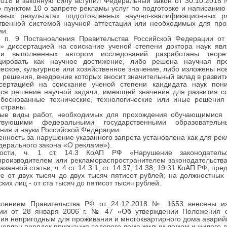
2018 в законную силу вступил Федеральный закон от 30.10.2018
 пунктом 10 о запрете рекламы услуг по подготовке и написанию
вных результатах подготовленных научно-квалификационных р
ственной системой научной аттестации или необходимых для пр
ии.
о п. 9 Постановления Правительства Российской Федерации о
» диссертацией на соискание ученой степени доктора наук явл
ии выполненных автором исследований разработаны теоре
цировать как научное достижение, либо решена научная пр
еское, культурное или хозяйственное значение, либо изложены но
 решения, внедрение которых вносит значительный вклад в развит
сертацией на соискание ученой степени кандидата наук пони
тся решение научной задачи, имеющей значение для развития с
обоснованные технические, технологические или иные решени
 страны.
ные виды работ, необходимых для прохождения обучающимися п
ствующими федеральными государственными образователь
ния и науки Российской Федерации.
енность за нарушение указанного запрета установлена как для рек
едерального закона «О рекламе»).
ости, ч. 1 ст. 14.3 КоАП РФ «Нарушение законодатель
роизводителем или рекламораспространителем законодательства
указанной статьи, ч. 4 ст. 14.3.1, ст. 14.37, 14.38, 19.31 КоАП РФ,
е от двух тысяч до двух тысяч пятисот рублей; на должностных 
ких лиц - от ста тысяч до пятисот тысяч рублей.
влением Правительства РФ от 24.12.2018 № 1653 внесены из
ии от 28 января 2006 г. № 47 «Об утверждении Положения 
я непригодным для проживания и многоквартирного дома аварий
ановлен порядок признания садового дома жилым домом и жилого 