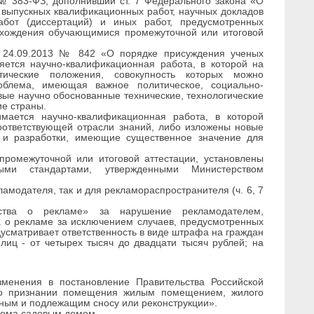
 № 383-ФЗ, дополнивший ст. 7 Федерального закона «О
 выпускных квалификационных работ, научных докладов
абот (диссертаций) и иных работ, предусмотренных
охождения обучающимися промежуточной или итоговой
т 24.09.2013 № 842 «О порядке присуждения ученых
яется научно-квалификационная работа, в которой на
тические положения, совокупность которых можно
облема, имеющая важное политическое, социально-
вые научно обоснованные технические, технологические
ие страны.
мается научно-квалификационная работа, в которой
оответствующей отрасли знаний, либо изложены новые
я и разработки, имеющие существенное значение для
ромежуточной или итоговой аттестации, установлены
ными стандартами, утвержденными Министерством
ламодателя, так и для рекламораспространителя (ч. 6, 7
ства о рекламе» за нарушение рекламодателем,
 о рекламе за исключением случаев, предусмотренных
 предусматривает ответственность в виде штрафа на граждан
лиц - от четырех тысяч до двадцати тысяч рублей; на
менения в постановление Правительства Российской
о признании помещения жилым помещением, жилого
ным и подлежащим сносу или реконструкции».
дома садовым домом.