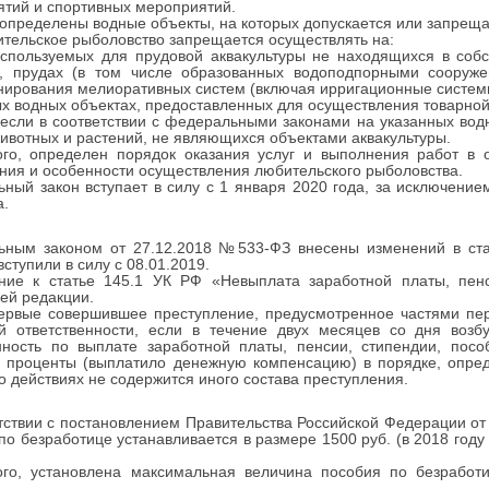
тий и спортивных мероприятий.
определены водные объекты, на которых допускается или запреща
ительское рыболовство запрещается осуществлять на:
льзуемых для прудовой аквакультуры не находящихся в собст
х, прудах (в том числе образованных водоподпорными сооруж
ирования мелиоративных систем (включая ирригационные системы
водных объектах, предоставленных для осуществления товарной а
 если в соответствии с федеральными законами на указанных вод
ивотных и растений, не являющихся объектами аквакультуры.
го, определен порядок оказания услуг и выполнения работ в о
ния и особенности осуществления любительского рыболовства.
ный закон вступает в силу с 1 января 2020 года, за исключение
а.
ьным законом от 27.12.2018 №533-ФЗ внесены изменений в стат
вступили в силу с 08.01.2019.
ние к статье 145.1 УК РФ «Невыплата заработной платы, пен
ей редакции.
ервые совершившее преступление, предусмотренное частями пер
ой ответственности, если в течение двух месяцев со дня воз
нность по выплате заработной платы, пенсии, стипендии, посо
о проценты (выплатило денежную компенсацию) в порядке, опре
го действиях не содержится иного состава преступления.
тствии с постановлением Правительства Российской Федерации от
по безработице устанавливается в размере 1500 руб. (в 2018 году 
ого, установлена максимальная величина пособия по безработ
.