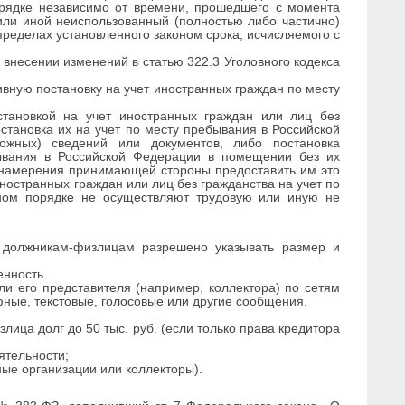
орядке независимо от времени, прошедшего с момента
или иной неиспользованный (полностью либо частично)
пределах установленного законом срока, исчисляемого с
внесении изменений в статью 322.3 Уголовного кодекса
вную постановку на учет иностранных граждан по месту
становкой на учет иностранных граждан или лиц без
тановка их на учет по месту пребывания в Российской
ожных) сведений или документов, либо постановка
бывания в Российской Федерации в помещении без их
 намерения принимающей стороны предоставить им это
остранных граждан или лиц без гражданства на учет по
нном порядке не осуществляют трудовую или иную не
 должникам-физлицам разрешено указывать размер и
енность.
и его представителя (например, коллектора) по сетям
фные, текстовые, голосовые или другие сообщения.
ица долг до 50 тыс. руб. (если только права кредитора
ятельности;
ые организации или коллекторы).