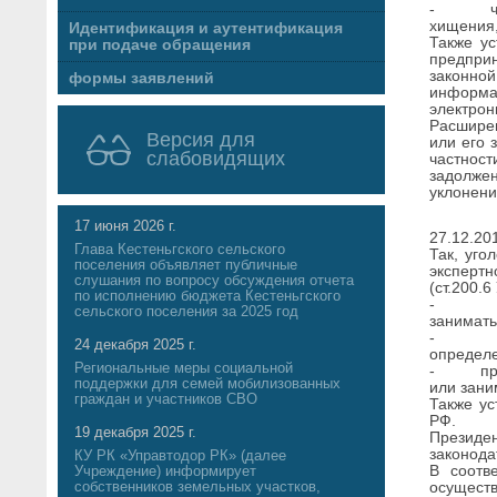
- ч.1 с
хищения,
Идентификация и аутентификация
Также ус
при подаче обращения
предпри
законно
формы заявлений
информа
электрон
Расширен
Версия для
или его 
слабовидящих
частност
задолжен
уклонени
17 июня 2026 г.
27.12.20
Глава Кестеньгского сельского
Так, уго
поселения объявляет публичные
экспертн
слушания по вопросу обсуждения отчета
(ст.200.6
по исполнению бюджета Кестеньгского
- причи
сельского поселения за 2025 год
занимать
- причи
24 декабря 2025 г.
определе
Региональные меры социальной
- причи
поддержки для семей мобилизованных
или зани
граждан и участников СВО
Также ус
РФ.
19 декабря 2025 г.
Президе
законода
КУ РК «Управтодор РК» (далее
В соотв
Учреждение) информирует
собственников земельных участков,
осуществ