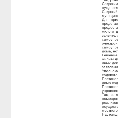
Садовым 
нужд, св
Садовый
муниципа
Для при
предста
предоста
жилого 
заявите
самоупра
электро
самоупр
дома, но
Решение
жилым до
иных док
заявлени
Уполном
садового
Постанов
дома са
Постано
управлен
Так, сог
помещен
реализо
осущест
местного
Настоящи