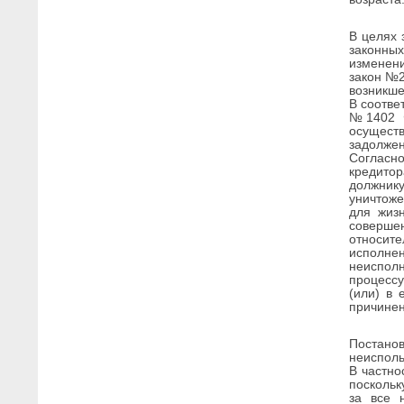
В целях 
законны
изменен
закон №2
возникше
В соотве
№1402 Ф
осуществ
задолжен
Согласно
кредитор
должник
уничтож
для жиз
совершен
относит
исполне
неисполн
процессу
(или) в 
причинен
Постанов
неисполь
В частно
поскольк
за все 