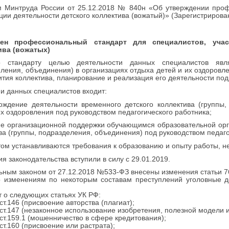
м Минтруда России от 25.12.2018 № 840н «Об утверждении проф
ции деятельности детского коллектива (вожатый)» (Зарегистрирова
ден профессиональный стандарт для специалистов, учас
ива (вожатых)
о стандарту целью деятельности данных специалистов явля
ления, объединения) в организациях отдыха детей и их оздоровле
ития коллектива, планирование и реализация его деятельности под
и данных специалистов входит:
ождение деятельности временного детского коллектива (группы
их оздоровления под руководством педагогического работника;
ие организационной поддержки обучающимся образовательной орга
ва (группы, подразделения, объединения) под руководством педаго
ом устанавливаются требования к образованию и опыту работы, н
я законодательства вступили в силу с 29.01.2019.
ным законом от 27.12.2018 №533-ФЗ внесены изменения статьи 76
о изменениям по некоторым составам преступлений уголовные 
т о следующих статьях УК РФ:
.146 (присвоение авторства (плагиат);
.147 (незаконное использование изобретения, полезной модели 
.159.1 (мошенничество в сфере кредитования);
.160 (присвоение или растрата);