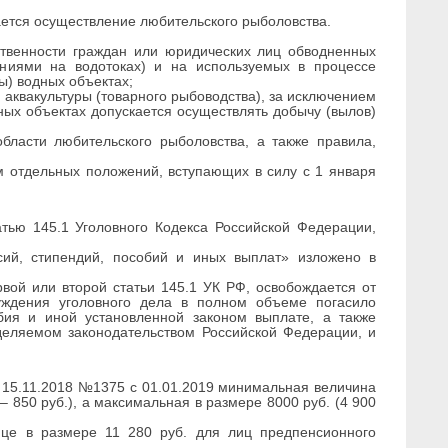
ется осуществление любительского рыболовства.
венности граждан или юридических лиц обводненных
ениями на водотоках) и на используемых в процессе
) водных объектах;
квакультуры (товарного рыбоводства), за исключением
ных объектах допускается осуществлять добычу (вылов)
бласти любительского рыболовства, а также правила,
м отдельных положений, вступающих в силу с 1 января
ью 145.1 Уголовного Кодекса Российской Федерации,
сий, стипендий, пособий и иных выплат» изложено в
вой или второй статьи 145.1 УК РФ, освобождается от
буждения уголовного дела в полном объеме погасило
бия и иной установленной законом выплате, а также
деляемом законодательством Российской Федерации, и
 15.11.2018 №1375 с 01.01.2019 минимальная величина
– 850 руб.), а максимальная в размере 8000 руб. (4 900
ице в размере 11 280 руб. для лиц предпенсионного