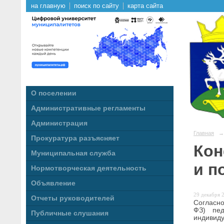
на главную
поиск по сайту
карта сайта
О поселении
Административные регламенты
Администрация
Главная
→
Прокуратура разъясняет
Кон
Муниципальная служба
и п
Нормотворческая деятельность
Объявление
29 декабря 2
Отчеты руководителей
Согласно
ФЗ) пед
Публичные слушания
индивиду