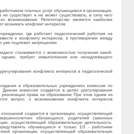
м работником платных услуг обучающимся в организации,
 не существует и не может существовать, в силу чего
их возникновения. Репетиторство является наиболее
т возникать конфликт интересов.
чреждении, где работает педагогический работник на
ривести к конфликту интересов, в противоречии между
ае уже подлежит запрещению.
педагог сталкивается с возможностью получения какой-
 однако, требует невыполнения или ненадлежащего
регулирования конфликта интересов в педагогической
создания в образовательных учреждениях комиссии по
 Данная комиссия создается в целях урегулирования
 реализации права на образование При этом одним из
ется вопрос о возникновении конфликта интересов
 отношений создается в организации, осуществляющей
овершеннолетних обучающихся, родителей (законных
ации, осуществляющей образовательную деятельность.
представлять обучающиеся и только 1/3 - работники
всякой организации, осуществляющей образовательную