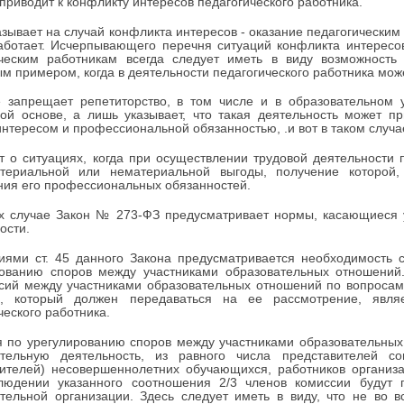
 приводит к конфликту интересов педагогического работника.
азывает на случай конфликта интересов - оказание педагогически
аботает. Исчерпывающего перечня ситуаций конфликта интересов
ическим работникам всегда следует иметь в виду возможность 
м примером, когда в деятельности педагогического работника може
 запрещает репетиторство, в том числе и в образовательном у
ой основе, а лишь указывает, что такая деятельность может п
нтересом и профессиональной обязанностью, .и вот в таком случ
т о ситуациях, когда при осуществлении трудовой деятельности 
териальной или нематериальной выгоды, получение которой,
ия его профессиональных обязанностей.
х случае Закон № 273-ФЗ предусматривает нормы, касающиеся у
ости.
иями ст. 45 данного Закона предусматривается необходимость 
рованию споров между участниками образовательных отношений.
сий между участниками образовательных отношений по вопросам
в, который должен передаваться на ее рассмотрение, явля
ческого работника.
 по урегулированию споров между участниками образовательных
ательную деятельность, из равного числа представителей с
вителей) несовершеннолетних обучающихся, работников организ
людении указанного соотношения 2/3 членов комиссии будут 
тельной организации. Здесь следует иметь в виду, что не во 