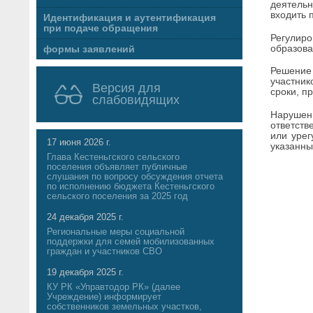
деятельн
входить 
Идентификация и аутентификация
при подаче обращения
Регулир
образова
формы заявлений
Решение
участник
Версия для
сроки, п
слабовидящих
Нарушен
ответств
или урег
17 июня 2026 г.
указанны
Глава Кестеньгского сельского
поселения объявляет публичные
слушания по вопросу обсуждения отчета
по исполнению бюджета Кестеньгского
сельского поселения за 2025 год
24 декабря 2025 г.
Региональные меры социальной
поддержки для семей мобилизованных
граждан и участников СВО
19 декабря 2025 г.
КУ РК «Управтодор РК» (далее
Учреждение) информирует
собственников земельных участков,