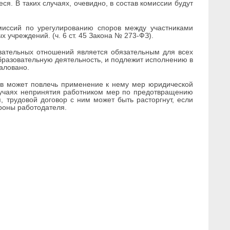
я. В таких случаях, очевидно, в состав комиссии будут
миссий по урегулированию споров между участниками
учреждений. (ч. 6 ст. 45 Закона № 273-ФЗ).
вательных отношений является обязательным для всех
разовательную деятельность, и подлежит исполнению в
аловано.
ов может повлечь применение к нему мер юридической
 случаях непринятия работником мер по предотвращению
, трудовой договор с ним может быть расторгнут, если
ороны работодателя.