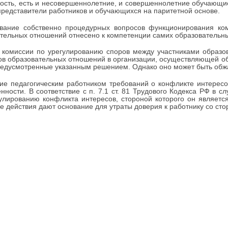
ость, есть и несовершеннолетние, и совершеннолетние обучающиес
представители работников и обучающихся на паритетной основе.
ование собственно процедурных вопросов функционирования ко
тельных отношений отнесено к компетенции самих образовательных 
 комиссии по урегулированию споров между участниками образо
ов образовательных отношений в организации, осуществляющей об
редусмотренные указанным решением. Однако оно может быть обж
ие педагогическим работником требований о конфликте интерес
енности. В соответствие с п. 7.1 ст. 81 Трудового Кодекса РФ в
улированию конфликта интересов, стороной которого он является
е действия дают основание для утраты доверия к работнику со ст