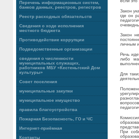
если это
Перечень информационных систем,
банков данных, реестров, регистров
Закон ук
где он р
Реестр расходных обязательств
педагог
очевидны
Сведения о ходе исполнения
местного бюджета
Закон не
постоянн
Противодействие коррупции
личным и
Подведомственные организации
Речь иде
сведения о численности
либо ма
муниципальных служащих,
выполнен
работников МБУ «Кестеньгский Дом
культуры»
Для таки
деятельн
Совет поселения
Положен
муниципальные закупки
урегули
разногла
муниципальное имущество
вопросо
педагоги
правила благоустройства
Комиссия
Пожарная Безопасность, ГО и ЧС
образов
предста
Интернет-приёмная
При соб
образова
Контакты