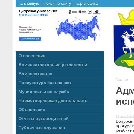
на главную
поиск по сайту
карта сайта
О поселении
Административные регламенты
Администрация
Главная
→
Прокуратура разъясняет
Адм
Муниципальная служба
исп
Нормотворческая деятельность
Объявление
12 декабря 2
Отчеты руководителей
Вопросы
прокура
Публичные слушания
реабили