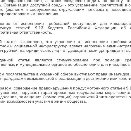
ние здравоохранения, а также ежедневно ходить на работу, т
. Организация доступной среды - это устранение препятствий в 
ию (зданиям и сооружениям, окружающим человека в повседневн
 предоставляемым населению.
нение от исполнения требований доступности для инвалидов
руктур статьей 9.13 Кодекса Российской Федерации об а
ративная ответственность.
й статье закреплено, что уклонение от исполнения требован
тной и социальной инфраструктур влечет наложение администрат
яч рублей, на юридических лиц - от двадцати тысяч до тридцати тыс
анной статьи является стимулирование при помощи средс
твенных и муниципальных органов по обеспечению для инвалидов
м посягательства в указанной сфере выступают права инвалидов
и гражданами возможностей в реализации и достижение ими консти
разом, совершение правонарушения предусмотренного статьей 9.
рушениях, нарушает гарантированные государством меры социа
доления, замещения (компенсации) ограничений жизнедеятельно
ми возможностей участия в жизни общества.