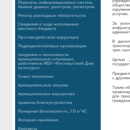
учрежде
Перечень информационных систем,
общества
банков данных, реестров, регистров
окружен
услугам,
Реестр расходных обязательств
За укло
Сведения о ходе исполнения
инфраст
местного бюджета
админист
Противодействие коррупции
В данно
транспор
Подведомственные организации
трех тыс
сведения о численности
муниципальных служащих,
Целью д
работников МБУ «Кестеньгский Дом
государс
культуры»
Предмето
Совет поселения
с другим
муниципальные закупки
Таким об
правона
муниципальное имущество
для прео
граждана
правила благоустройства
Пожарная Безопасность, ГО и ЧС
Интернет-приёмная
Контакты