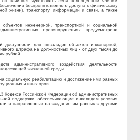
о он начинает чувствовать себя полноценным членом
обеспечении беспрепятственного доступа к физическому
ой жизни), транспорту, информации и связи, а также
 объектов инженерной, транспортной и социальной
дминистративных правонарушениях предусмотрена
ий доступности для инвалидов объектов инженерной,
ивного штрафа на должностных лиц - от двух тысяч до
яч рублей.
тв административного воздействия деятельности
 надлежащей жизненной среды.
 на социальную реабилитацию и достижение ими равных
туционных и иных прав.
13 Кодекса Российской Федерации об административных
льной поддержки, обеспечивающие инвалидам условия
сти и направленные на создание им равных с другими