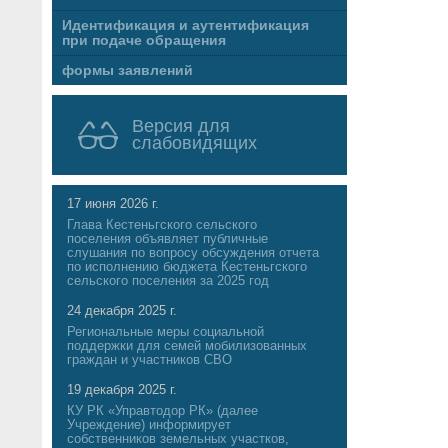
Идентификация и аутентификация
при подаче обращения
формы заявлений
Версия для
слабовидящих
17 июня 2026 г.
Глава Кестеньгского сельского
поселения объявляет публичные
слушания по вопросу обсуждения отчета
по исполнению бюджета Кестеньгского
сельского поселения за 2025 год
24 декабря 2025 г.
Региональные меры социальной
поддержки для семей мобилизованных
граждан и участников СВО
19 декабря 2025 г.
КУ РК «Управтодор РК» (далее
Учреждение) информирует
собственников земельных участков,