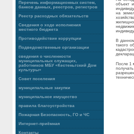
Перечень информационных систем,
объект 
банков данных, реестров, регистров
индивиду
на земе
Реестр расходных обязательств
хозяйст
жилищно
Сведения о ходе исполнения
недвижи
местного бюджета
индивиду
Противодействие коррупции
В данном
такого о
Подведомственные организации
кадастро
декларац
сведения о численности
муниципальных служащих,
После 1 
работников МБУ «Кестеньгский Дом
получать
культуры»
разреше
техничес
Совет поселения
муниципальные закупки
муниципальное имущество
правила благоустройства
Пожарная Безопасность, ГО и ЧС
Интернет-приёмная
Контакты