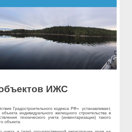
 объектов ИЖС
ствие Градостроительного кодекса РФ» устанавливает,
 объекта индивидуального жилищного строительства в
вления технического учета (инвентаризации) такого
го объекта.
 учета и (или) государственной регистрации прав на