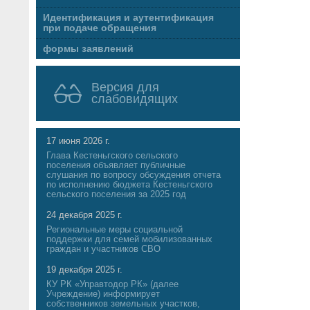
Идентификация и аутентификация
при подаче обращения
формы заявлений
Версия для
слабовидящих
17 июня 2026 г.
Глава Кестеньгского сельского
поселения объявляет публичные
слушания по вопросу обсуждения отчета
по исполнению бюджета Кестеньгского
сельского поселения за 2025 год
24 декабря 2025 г.
Региональные меры социальной
поддержки для семей мобилизованных
граждан и участников СВО
19 декабря 2025 г.
КУ РК «Управтодор РК» (далее
Учреждение) информирует
собственников земельных участков,