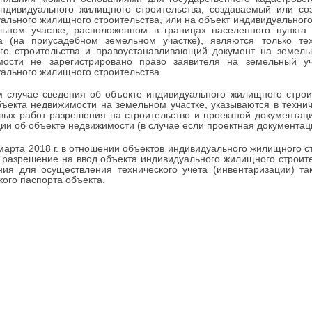
индивидуального жилищного строительства, создаваемый или со
ального жилищного строительства, или на объект индивидуальног
льном участке, расположенном в границах населенного пункта
ва (на приусадебном земельном участке), являются только те
го строительства и правоустанавливающий документ на земельн
мости не зарегистрировано право заявителя на земельный у
ального жилищного строительства.
 случае сведения об объекте индивидуального жилищного строи
бъекта недвижимости на земельном участке, указываются в техни
вых работ разрешения на строительство и проектной документаци
ии об объекте недвижимости (в случае если проектная документаци
марта 2018 г. в отношении объектов индивидуального жилищного с
 разрешение на ввод объекта индивидуального жилищного строите
ния для осуществления технического учета (инвентаризации) т
кого паспорта объекта.