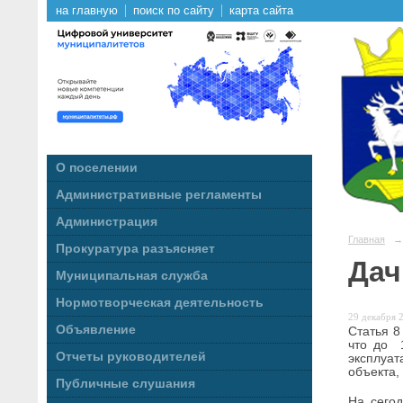
на главную
поиск по сайту
карта сайта
О поселении
Административные регламенты
Администрация
Главная
→
Прокуратура разъясняет
Дач
Муниципальная служба
Нормотворческая деятельность
29 декабря 2
Объявление
Статья 8
что до 
Отчеты руководителей
эксплуа
объекта,
Публичные слушания
На сегод