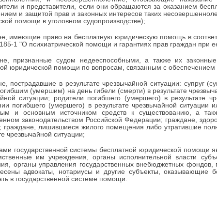
ители и представители, если они обращаются за оказанием бес
нием и защитой прав и законных интересов таких несовершенноле
кой помощи в уголовном судопроизводстве);
не, имеющие право на бесплатную юридическую помощь в соответ
185-1 "О психиатрической помощи и гарантиях прав граждан при ее
ане, признанные судом недееспособными, а также их законны
ой юридической помощи по вопросам, связанным с обеспечением и
не, пострадавшие в результате чрезвычайной ситуации: супруг (с
погибшим (умершим) на день гибели (смерти) в результате чрезвыч
йной ситуации; родители погибшего (умершего) в результате ч
ии погибшего (умершего) в результате чрезвычайной ситуации 
ным и основным источником средств к существованию, а так
енном законодательством Российской Федерации; граждане, здоро
; граждане, лишившиеся жилого помещения либо утратившие пол
те чрезвычайной ситуации;
ами государственной системы бесплатной юридической помощи я
мственные им учреждения, органы исполнительной власти суб
ия, органы управления государственных внебюджетных фондов, 
несены адвокаты, нотариусы и другие субъекты, оказывающие
ать в государственной системе помощи.