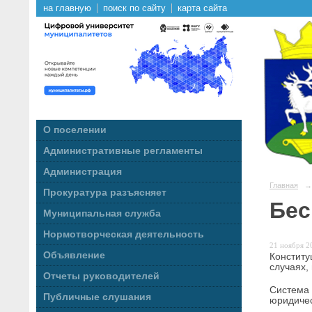
на главную
поиск по сайту
карта сайта
О поселении
Административные регламенты
Администрация
Главная
→
Прокуратура разъясняет
Бес
Муниципальная служба
Нормотворческая деятельность
21 ноября 20
Объявление
Констит
случаях,
Отчеты руководителей
Система
Публичные слушания
юридичес