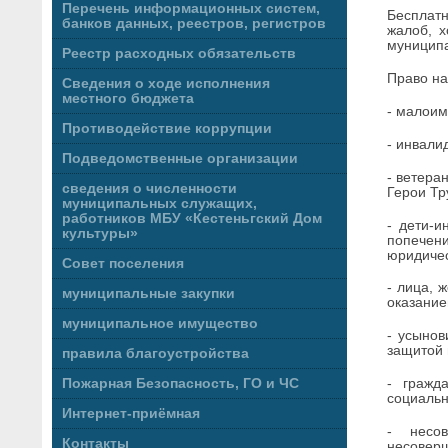
Перечень информационных систем,
Бесплатн
банков данных, реестров, регистров
жалоб, х
муниципа
Реестр расходных обязательств
Право на
Сведения о ходе исполнения
местного бюджета
- малоим
Противодействие коррупции
- инвалид
Подведомственные организации
- ветера
сведения о численности
Герои Тр
муниципальных служащих,
работников МБУ «Кестеньгский Дом
- дети-и
культуры»
попечен
юридичес
Совет поселения
- лица, 
муниципальные закупки
оказание
муниципальное имущество
- усынов
защитой 
правила благоустройства
Пожарная Безопасность, ГО и ЧС
- гражд
социальн
Интернет-приёмная
- несо
Контакты
несовер