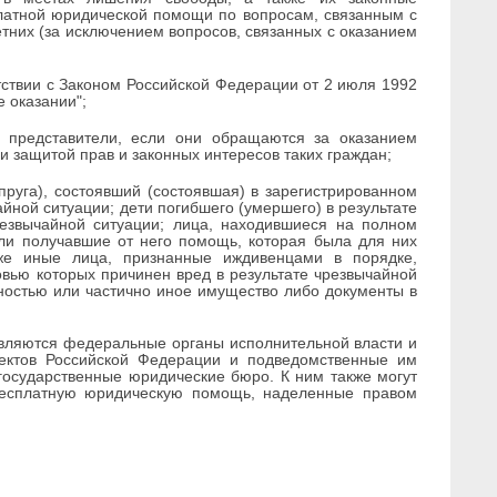
платной юридической помощи по вопросам, связанным с
тних (за исключением вопросов, связанных с оказанием
ствии с Законом Российской Федерации от 2 июля 1992
 оказании";
е представители, если они обращаются за оказанием
 защитой прав и законных интересов таких граждан;
упруга), состоявший (состоявшая) в зарегистрированном
айной ситуации; дети погибшего (умершего) в результате
резвычайной ситуации; лица, находившиеся на полном
или получавшие от него помощь, которая была для них
же иные лица, признанные иждивенцами в порядке,
вью которых причинен вред в результате чрезвычайной
ностью или частично иное имущество либо документы в
вляются федеральные органы исполнительной власти и
ъектов Российской Федерации и подведомственные им
государственные юридические бюро. К ним также могут
 бесплатную юридическую помощь, наделенные правом