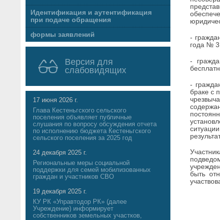
представ
Идентификация и аутентификация
обеспече
при подаче обращения
юридичес
формы заявлений
- гражда
года № 3
Версия для
- гражд
бесплатн
слабовидящих
- гражда
браке с 
чрезвыча
17 июня 2026 г.
содержан
Глава Кестеньгского сельского
постоян
поселения объявляет публичные
установл
слушания по вопросу обсуждения отчета
ситуации
по исполнению бюджета Кестеньгского
результа
сельского поселения за 2025 год
Участник
24 декабря 2025 г.
подведо
Региональные меры социальной
учрежден
поддержки для семей мобилизованных
быть от
граждан и участников СВО
участвов
19 декабря 2025 г.
КУ РК «Управтодор РК» (далее
Учреждение) информирует
собственников земельных участков,