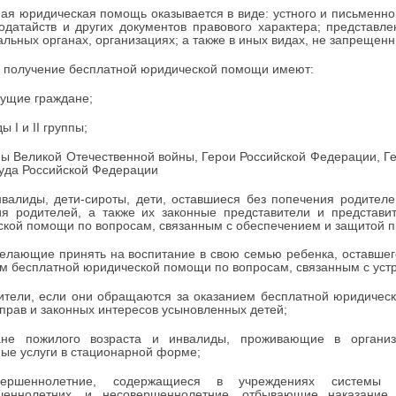
ая юридическая помощь оказывается в виде: устного и письменног
одатайств и других документов правового характера; представле
льных органах, организациях; а также в иных видах, не запрещен
 получение бесплатной юридической помощи имеют:
ущие граждане;
ы I и II группы;
ны Великой Отечественной войны, Герои Российской Федерации, Ге
уда Российской Федерации
нвалиды, дети-сироты, дети, оставшиеся без попечения родителе
ия родителей, а также их законные представители и представи
кой помощи по вопросам, связанным с обеспечением и защитой пр
желающие принять на воспитание в свою семью ребенка, оставшег
м бесплатной юридической помощи по вопросам, связанным с устр
ители, если они обращаются за оказанием бесплатной юридичес
прав и законных интересов усыновленных детей;
ане пожилого возраста и инвалиды, проживающие в организ
ые услуги в стационарной форме;
вершеннолетние, содержащиеся в учреждениях системы п
шеннолетних, и несовершеннолетние, отбывающие наказание