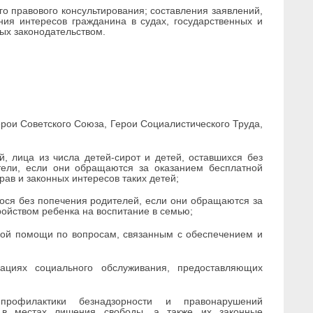
о правового консультирования; составления заявлений,
ния интересов гражданина в судах, государственных и
ных законодательством.
рои Советского Союза, Герои Социалистического Труда,
й, лица из числа детей-сирот и детей, оставшихся без
тели, если они обращаются за оказанием бесплатной
ав и законных интересов таких детей;
ося без попечения родителей, если они обращаются за
ойством ребенка на воспитание в семью;
кой помощи по вопросам, связанным с обеспечением и
ациях социального обслуживания, предоставляющих
рофилактики безнадзорности и правонарушений
 в местах лишения свободы, а также их законные