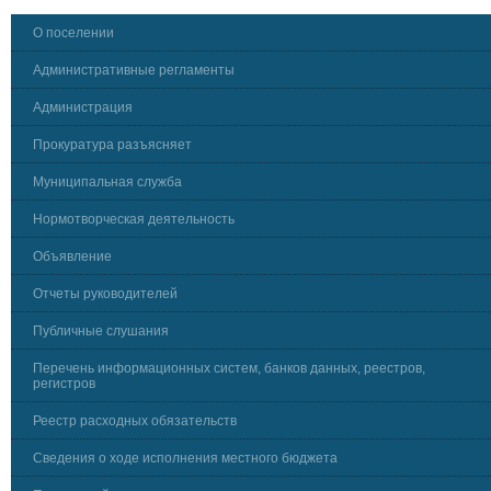
О поселении
Административные регламенты
Администрация
Прокуратура разъясняет
Муниципальная служба
Нормотворческая деятельность
Объявление
Отчеты руководителей
Публичные слушания
Перечень информационных систем, банков данных, реестров,
регистров
Реестр расходных обязательств
Сведения о ходе исполнения местного бюджета